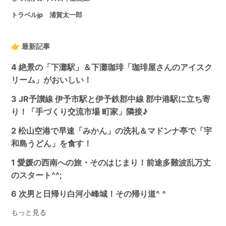
トラベルjp 浦賀太一郎
👉 最新記事
4 絶景の「下灘駅」＆下灘珈琲「珈琲屋さんのアイスク
リーム」がおいしい！
3 JR予讃線 伊予市駅と伊予鉄郡中線 郡中港駅に立ち寄
り！「手づくり交流市場 町家」隣接♪
2 松山空港で早速「みかん」の洗礼＆マドンナ亭で「宇
和島うどん」を食す！
1 愛媛の西南への旅・そのはじまり！前途多難波乱万丈
のスタート^^;
6 次男と日帰り白河小峰城！その帰り道^ ^
もっと見る