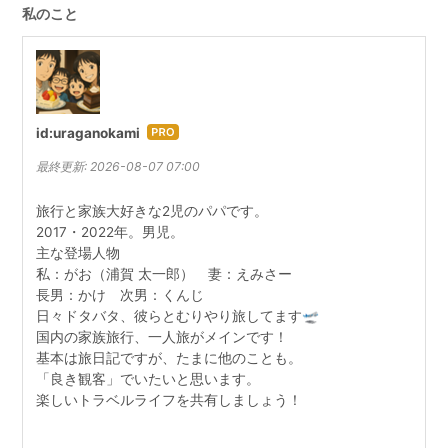
私のこと
id:uraganokami
はて
なブ
最終更新:
2026-08-07 07:00
ログ
Pro
旅行と家族大好きな2児のパパです。
2017・2022年。男児。
主な登場人物
私：がお（浦賀 太一郎） 妻：えみさー
長男：かけ 次男：くんじ
日々ドタバタ、彼らとむりやり旅してます🛫
国内の家族旅行、一人旅がメインです！
基本は旅日記ですが、たまに他のことも。
「良き観客」でいたいと思います。
楽しいトラベルライフを共有しましょう！