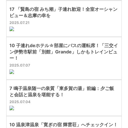
17 「賢島の宿 みち潮」子連れ歓迎！全室オーシャン
ビュー＆志摩の幸を
2025
07
21
10 子連れdeホテル☆部屋にバスの運転席！「三交イ
ン伊勢市駅前「別館」Grande」しかもトレインビュ
ー！
2025
07
07
7 鳴子温泉随一の泉質「東多賀の湯」前編：夕ご飯
と会話と温泉を堪能する！
2025
07
04
10 温泉津温泉「寛ぎの宿 輝雲荘」へチェックイン！